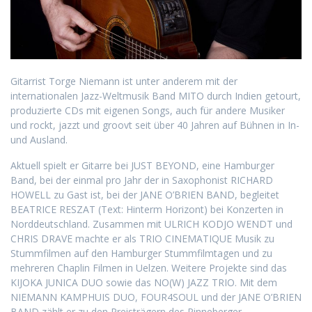
Gitarrist Torge Niemann ist unter anderem mit der
internationalen Jazz-Weltmusik Band MITO durch Indien getourt,
produzierte CDs mit eigenen Songs, auch für andere Musiker
und rockt, jazzt und groovt seit über 40 Jahren auf Bühnen in In-
und Ausland.
Aktuell spielt er Gitarre bei JUST BEYOND, eine Hamburger
Band, bei der einmal pro Jahr der in Saxophonist RICHARD
HOWELL zu Gast ist, bei der JANE O’BRIEN BAND, begleitet
BEATRICE RESZAT (Text: Hinterm Horizont) bei Konzerten in
Norddeutschland. Zusammen mit ULRICH KODJO WENDT und
CHRIS DRAVE machte er als TRIO CINEMATIQUE Musik zu
Stummfilmen auf den Hamburger Stummfilmtagen und zu
mehreren Chaplin Filmen in Uelzen. Weitere Projekte sind das
KIJOKA JUNICA DUO sowie das NO(W) JAZZ TRIO. Mit dem
NIEMANN KAMPHUIS DUO, FOUR4SOUL und der JANE O’BRIEN
BAND zählt er zu den Preisträgern des Pinneberger