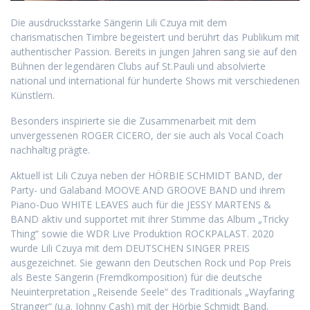
Die ausdrucksstarke Sängerin Lili Czuya mit dem
charismatischen Timbre begeistert und berührt das Publikum mit
authentischer Passion. Bereits in jungen Jahren sang sie auf den
Bühnen der legendären Clubs auf St.Pauli und absolvierte
national und international für hunderte Shows mit verschiedenen
Künstlern.
Besonders inspirierte sie die Zusammenarbeit mit dem
unvergessenen ROGER CICERO, der sie auch als Vocal Coach
nachhaltig prägte.
Aktuell ist Lili Czuya neben der HÖRBIE SCHMIDT BAND, der
Party- und Galaband MOOVE AND GROOVE BAND und ihrem
Piano-Duo WHITE LEAVES auch für die JESSY MARTENS &
BAND aktiv und supportet mit ihrer Stimme das Album „Tricky
Thing“ sowie die WDR Live Produktion ROCKPALAST. 2020
wurde Lili Czuya mit dem DEUTSCHEN SINGER PREIS
ausgezeichnet. Sie gewann den Deutschen Rock und Pop Preis
als Beste Sängerin (Fremdkomposition) für die deutsche
Neuinterpretation „Reisende Seele“ des Traditionals „Wayfaring
Stranger“ (u.a. Johnny Cash) mit der Hörbie Schmidt Band.